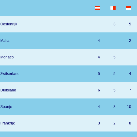
Oostenrijk
3
5
Malta
4
2
Monaco
4
5
Zwitserland
5
5
4
Duitsland
6
5
7
Spanje
4
8
10
Frankrijk
3
2
8