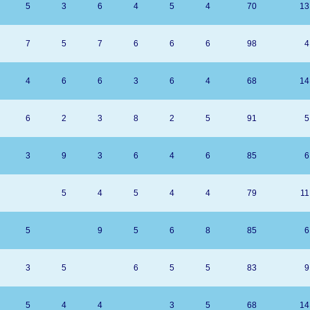
5
3
6
4
5
4
70
13
7
5
7
6
6
6
98
4
4
6
6
3
6
4
68
14
6
2
3
8
2
5
91
5
3
9
3
6
4
6
85
6
5
4
5
4
4
79
11
5
9
5
6
8
85
6
3
5
6
5
5
83
9
5
4
4
3
5
68
14