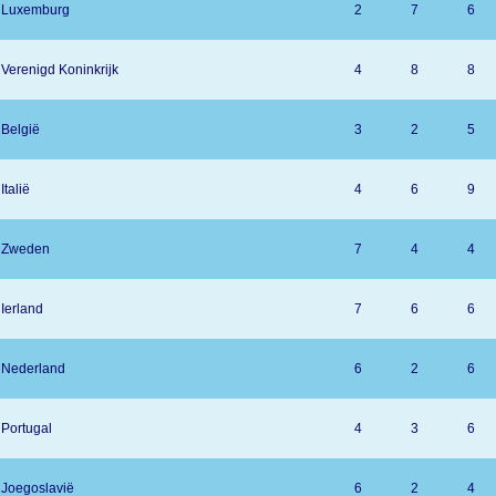
Luxemburg
2
7
6
Verenigd Koninkrijk
4
8
8
België
3
2
5
Italië
4
6
9
Zweden
7
4
4
Ierland
7
6
6
Nederland
6
2
6
Portugal
4
3
6
Joegoslavië
6
2
4